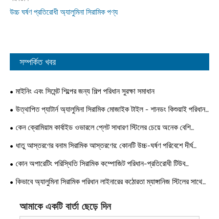
উচ্চ ঘর্ষণ প্রতিরোধী অ্যালুমিনা সিরামিক পণ্য
সম্পর্কিত খবর
মাইনিং এবং সিমেন্ট শিল্পের জন্য শিল্প পরিধান সুরক্ষা সমাধান
উত্থাপিত প্যাটার্ন অ্যালুমিনা সিরামিক মোজাইক টাইল - শানডং কিশুয়াই পরিধান
প্রতিরোধী সরঞ্জাম থেকে একটি ব্যবহারিক পরিধান সমাধান
কেন ক্রোমিয়াম কার্বাইড ওভারলে প্লেট সাধারণ স্টিলের চেয়ে অনেক বেশি
পরিধান-প্রতিরোধী?
ধাতু আস্তরণের বনাম সিরামিক আস্তরণের: কোনটি উচ্চ-ঘর্ষণ পরিবেশে দীর্ঘ
পরিষেবা জীবন অফার করে?
কোন অপারেটিং পরিস্থিতি সিরামিক কম্পোজিট পরিধান-প্রতিরোধী টিউব
ব্যবহারের জন্য উপযুক্ত নয়?
কিভাবে অ্যালুমিনা সিরামিক পরিধান লাইনারের কঠোরতা ম্যাঙ্গানিজ স্টিলের সাথে
তুলনা করে?
আমাকে একটি বার্তা ছেড়ে দিন