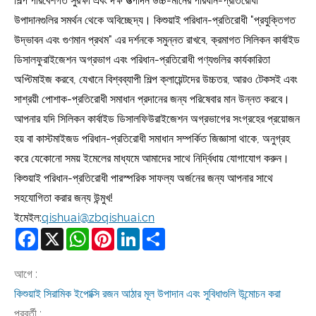
শিল্প পরিবেশগত সুরক্ষা এবং দক্ষ উত্পাদন উচ্চ-মানের পরিধান-প্রতিরোধী
উপাদানগুলির সমর্থন থেকে অবিচ্ছেদ্য। কিশুয়াই পরিধান-প্রতিরোধী "প্রযুক্তিগত
উদ্ভাবন এবং গুণমান প্রথম" এর দর্শনকে সমুন্নত রাখবে, ক্রমাগত সিলিকন কার্বাইড
ডিসালফুরাইজেশন অগ্রভাগ এবং পরিধান-প্রতিরোধী পণ্যগুলির কার্যকারিতা
অপ্টিমাইজ করবে, যেখানে বিশ্বব্যাপী শিল্প ক্লায়েন্টদের উচ্চতর, আরও টেকসই এবং
সাশ্রয়ী পোশাক-প্রতিরোধী সমাধান প্রদানের জন্য পরিষেবার মান উন্নত করবে।
আপনার যদি সিলিকন কার্বাইড ডিসালফিউরাইজেশন অগ্রভাগের সংগ্রহের প্রয়োজন
হয় বা কাস্টমাইজড পরিধান-প্রতিরোধী সমাধান সম্পর্কিত জিজ্ঞাসা থাকে, অনুগ্রহ
করে যেকোনো সময় ইমেলের মাধ্যমে আমাদের সাথে নির্দ্বিধায় যোগাযোগ করুন।
কিশুয়াই পরিধান-প্রতিরোধী পারস্পরিক সাফল্য অর্জনের জন্য আপনার সাথে
সহযোগিতা করার জন্য উন্মুখ!
ইমেইল:
qishuai@zbqishuai.cn
Facebook
X
WhatsApp
Pinterest
LinkedIn
Share
আগে :
কিশুয়াই সিরামিক ইপোক্সি রজন আঠার মূল উপাদান এবং সুবিধাগুলি উন্মোচন করা
পরবর্তী :