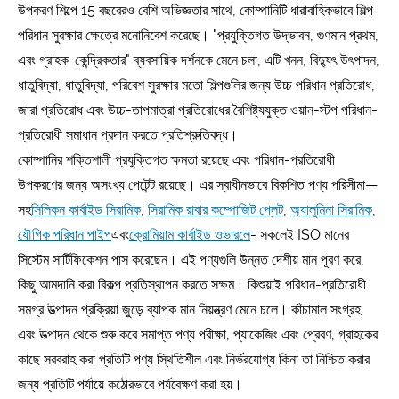
উপকরণ শিল্পে 15 বছরেরও বেশি অভিজ্ঞতার সাথে, কোম্পানিটি ধারাবাহিকভাবে শিল্প
পরিধান সুরক্ষার ক্ষেত্রে মনোনিবেশ করেছে। "প্রযুক্তিগত উদ্ভাবন, গুণমান প্রথম,
এবং গ্রাহক-কেন্দ্রিকতার" ব্যবসায়িক দর্শনকে মেনে চলা, এটি খনন, বিদ্যুৎ উৎপাদন,
ধাতুবিদ্যা, ধাতুবিদ্যা, পরিবেশ সুরক্ষার মতো শিল্পগুলির জন্য উচ্চ পরিধান প্রতিরোধ,
জারা প্রতিরোধ এবং উচ্চ-তাপমাত্রা প্রতিরোধের বৈশিষ্ট্যযুক্ত ওয়ান-স্টপ পরিধান-
প্রতিরোধী সমাধান প্রদান করতে প্রতিশ্রুতিবদ্ধ।
কোম্পানির শক্তিশালী প্রযুক্তিগত ক্ষমতা রয়েছে এবং পরিধান-প্রতিরোধী
উপকরণের জন্য অসংখ্য পেটেন্ট রয়েছে। এর স্বাধীনভাবে বিকশিত পণ্য পরিসীমা—
সহ
সিলিকন কার্বাইড সিরামিক
,
সিরামিক রাবার কম্পোজিট প্লেট
,
অ্যালুমিনা সিরামিক
,
যৌগিক পরিধান পাইপ
এবং
ক্রোমিয়াম কার্বাইড ওভারলে
- সকলেই ISO মানের
সিস্টেম সার্টিফিকেশন পাস করেছেন। এই পণ্যগুলি উন্নত দেশীয় মান পূরণ করে,
কিছু আমদানি করা বিকল্প প্রতিস্থাপন করতে সক্ষম। কিশুয়াই পরিধান-প্রতিরোধী
সমগ্র উত্পাদন প্রক্রিয়া জুড়ে ব্যাপক মান নিয়ন্ত্রণ মেনে চলে। কাঁচামাল সংগ্রহ
এবং উত্পাদন থেকে শুরু করে সমাপ্ত পণ্য পরীক্ষা, প্যাকেজিং এবং প্রেরণ, গ্রাহকের
কাছে সরবরাহ করা প্রতিটি পণ্য স্থিতিশীল এবং নির্ভরযোগ্য কিনা তা নিশ্চিত করার
জন্য প্রতিটি পর্যায়ে কঠোরভাবে পর্যবেক্ষণ করা হয়।