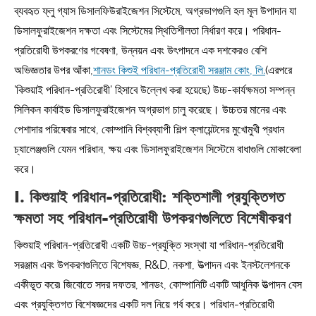
ব্যবহৃত ফ্লু গ্যাস ডিসালফিউরাইজেশন সিস্টেমে, অগ্রভাগগুলি হল মূল উপাদান যা
ডিসালফুরাইজেশন দক্ষতা এবং সিস্টেমের স্থিতিশীলতা নির্ধারণ করে। পরিধান-
প্রতিরোধী উপকরণের গবেষণা, উন্নয়ন এবং উৎপাদনে এক দশকেরও বেশি
অভিজ্ঞতার উপর আঁকা,
শানডং কিশুই পরিধান-প্রতিরোধী সরঞ্জাম কোং, লি.
(এরপরে
'কিশুয়াই পরিধান-প্রতিরোধী' হিসাবে উল্লেখ করা হয়েছে) উচ্চ-কার্যক্ষমতা সম্পন্ন
সিলিকন কার্বাইড ডিসালফুরাইজেশন অগ্রভাগ চালু করেছে। উচ্চতর মানের এবং
পেশাদার পরিষেবার সাথে, কোম্পানি বিশ্বব্যাপী শিল্প ক্লায়েন্টদের মুখোমুখী প্রধান
চ্যালেঞ্জগুলি যেমন পরিধান, ক্ষয় এবং ডিসালফুরাইজেশন সিস্টেমে বাধাগুলি মোকাবেলা
করে।
I. কিশুয়াই পরিধান-প্রতিরোধী: শক্তিশালী প্রযুক্তিগত
ক্ষমতা সহ পরিধান-প্রতিরোধী উপকরণগুলিতে বিশেষীকরণ
কিশুয়াই পরিধান-প্রতিরোধী একটি উচ্চ-প্রযুক্তি সংস্থা যা পরিধান-প্রতিরোধী
সরঞ্জাম এবং উপকরণগুলিতে বিশেষজ্ঞ, R&D, নকশা, উত্পাদন এবং ইনস্টলেশনকে
একীভূত করে৷ জিবোতে সদর দফতর, শানডং, কোম্পানিটি একটি আধুনিক উত্পাদন বেস
এবং প্রযুক্তিগত বিশেষজ্ঞদের একটি দল নিয়ে গর্ব করে। পরিধান-প্রতিরোধী