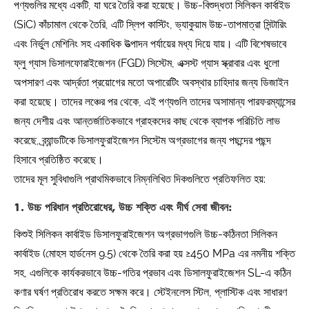
পণ্যগুলির মধ্যে একটি, যা ঘরে তৈরি করা হয়েছে। উচ্চ-বিশুদ্ধতা সিলিকন কার্বাইড
(SiC) কাঁচামাল থেকে তৈরি, এটি স্লিপ কাস্টিং, ভ্যাকুয়াম উচ্চ-তাপমাত্রা সিন্টারিং
এবং নির্ভুল মেশিনিং সহ একাধিক উত্পাদন পর্যায়ের মধ্য দিয়ে যায়। এটি বিশেষভাবে
ফ্লু গ্যাস ডিসালফোরাইজেশন (FGD) সিস্টেম, এক্সস্ট গ্যাস স্ক্রাবার এবং ধুলো
অপসারণ এবং আর্দ্রতা প্রয়োগের মতো অপারেটিং অবস্থার চাহিদার জন্য ডিজাইন
করা হয়েছে। তাদের লঞ্চের পর থেকে, এই পণ্যগুলি তাদের অসামান্য পারফরম্যান্সের
জন্য দেশীয় এবং আন্তর্জাতিকভাবে গ্রাহকদের কাছ থেকে ব্যাপক পরিচিতি লাভ
করেছে, ব্র্যান্ডটিকে ডিসালফুরাইজেশন সিস্টেম অগ্রভাগের জন্য পছন্দের পছন্দ
হিসাবে প্রতিষ্ঠিত করেছে।
তাদের মূল সুবিধাগুলি প্রাথমিকভাবে নিম্নলিখিত দিকগুলিতে প্রতিফলিত হয়:
1.
উচ্চ পরিধান প্রতিরোধের, উচ্চ শক্তি এবং দীর্ঘ সেবা জীবন:
কিশুই সিলিকন কার্বাইড ডিসালফুরাইজেশন অগ্রভাগগুলি উচ্চ-কঠিনতা সিলিকন
কার্বাইড (মোহস হার্ডনেস 9.5) থেকে তৈরি করা হয় ≥450 MPa এর নমনীয় শক্তি
সহ, এগুলিকে কার্যকরভাবে উচ্চ-গতির প্রভাব এবং ডিসালফুরাইজেশন SL-এ কঠিন
কণার ঘর্ষণ প্রতিরোধ করতে সক্ষম করে। স্টেইনলেস স্টিল, প্লাস্টিক এবং সাধারণ