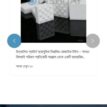


উত্থাপিত প্যাটার্ন অ্যালুমিনা সিরামিক মোজাইক টাইল - শানডং
কিশুয়াই পরিধান প্রতিরোধী সরঞ্জাম থেকে একটি ব্যবহারিক
পরিধান সমাধান
আরো দেখুন >>