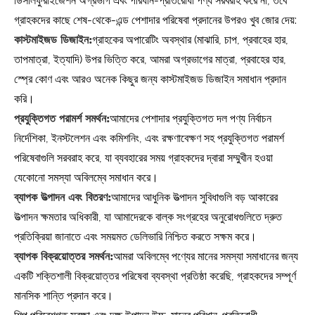
ডিসালফুরাইজেশন অগ্রভাগ এবং পরিধান-প্রতিরোধী পণ্য সরবরাহ করে না, তবে
গ্রাহকদের কাছে শেষ-থেকে-এন্ড পেশাদার পরিষেবা প্রদানের উপরও খুব জোর দেয়:
কাস্টমাইজড ডিজাইন:
গ্রাহকের অপারেটিং অবস্থার (মাঝারি, চাপ, প্রবাহের হার,
তাপমাত্রা, ইত্যাদি) উপর ভিত্তি করে, আমরা অগ্রভাগের মাত্রা, প্রবাহের হার,
স্প্রে কোণ এবং আরও অনেক কিছুর জন্য কাস্টমাইজড ডিজাইন সমাধান প্রদান
করি।
প্রযুক্তিগত পরামর্শ সমর্থন:
আমাদের পেশাদার প্রযুক্তিগত দল পণ্য নির্বাচন
নির্দেশিকা, ইনস্টলেশন এবং কমিশনিং, এবং রক্ষণাবেক্ষণ সহ প্রযুক্তিগত পরামর্শ
পরিষেবাগুলি সরবরাহ করে, যা ব্যবহারের সময় গ্রাহকদের দ্বারা সম্মুখীন হওয়া
যেকোনো সমস্যা অবিলম্বে সমাধান করে।
ব্যাপক উত্পাদন এবং বিতরণ:
আমাদের আধুনিক উত্পাদন সুবিধাগুলি বড় আকারের
উত্পাদন ক্ষমতার অধিকারী, যা আমাদেরকে বাল্ক সংগ্রহের অনুরোধগুলিতে দ্রুত
প্রতিক্রিয়া জানাতে এবং সময়মত ডেলিভারি নিশ্চিত করতে সক্ষম করে।
ব্যাপক বিক্রয়োত্তর সমর্থন:
আমরা অবিলম্বে পণ্যের মানের সমস্যা সমাধানের জন্য
একটি শক্তিশালী বিক্রয়োত্তর পরিষেবা ব্যবস্থা প্রতিষ্ঠা করেছি, গ্রাহকদের সম্পূর্ণ
মানসিক শান্তি প্রদান করে।