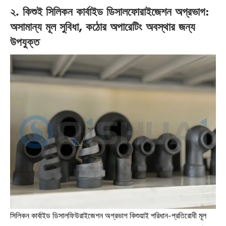
২. কিশুই সিলিকন কার্বাইড ডিসালফোরাইজেশন অগ্রভাগ:
অসামান্য মূল সুবিধা, কঠোর অপারেটিং অবস্থার জন্য
উপযুক্ত
সিলিকন কার্বাইড ডিসালফিউরাইজেশন অগ্রভাগ কিশুয়াই পরিধান-প্রতিরোধী মূল