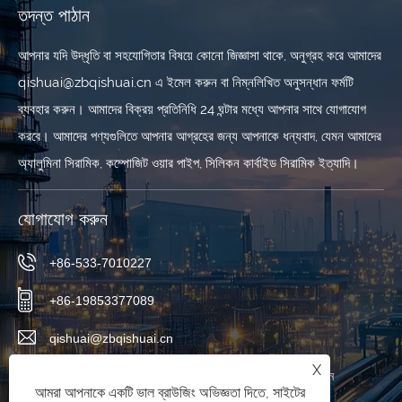
তদন্ত পাঠান
আপনার যদি উদ্ধৃতি বা সহযোগিতার বিষয়ে কোনো জিজ্ঞাসা থাকে, অনুগ্রহ করে আমাদের
qishuai@zbqishuai.cn এ ইমেল করুন বা নিম্নলিখিত অনুসন্ধান ফর্মটি
ব্যবহার করুন। আমাদের বিক্রয় প্রতিনিধি 24 ঘন্টার মধ্যে আপনার সাথে যোগাযোগ
করবে। আমাদের পণ্যগুলিতে আপনার আগ্রহের জন্য আপনাকে ধন্যবাদ, যেমন আমাদের
অ্যালুমিনা সিরামিক, কম্পোজিট ওয়ার পাইপ, সিলিকন কার্বাইড সিরামিক ইত্যাদি।
যোগাযোগ করুন
+86-533-7010227
+86-19853377089
qishuai@zbqishuai.cn
X
ফিনিক্স ইন্ডাস্ট্রিয়াল পার্ক, লিনজি জেলা, জিবো সিটি, শানডং প্রদেশ, চীন
আমরা আপনাকে একটি ভাল ব্রাউজিং অভিজ্ঞতা দিতে, সাইটের