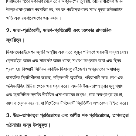
সিরামিকের মতো উপকরণ থেকে তৈরি অগ্রভাগের তুলনায়, তাদের পরিষেবা জীবন
উল্লেখযোগ্যভাবে প্রসারিত হয়, ঘন ঘন প্রতিস্থাপনের সাথে যুক্ত ডাউনটাইম
ক্ষতি এবং রক্ষণাবেক্ষণের খরচ কমায়।
2. জারা-প্রতিরোধী, জারণ-প্রতিরোধী এবং চমৎকার রাসায়নিক
স্থায়িত্ব।
ডিসালফোরাইজেশন স্লারি অম্লীয় এবং এতে প্রচুর পরিমাণে ক্ষয়কারী মাধ্যম যেমন
ক্লোরাইড আয়ন এবং সালফেট আয়ন থাকে; সাধারণ অগ্রভাগ জারা এবং ছিদ্র
প্রবণ হয়. কিশুয়াই সিলিকন কার্বাইড ডিসালফুরাইজেশন অগ্রভাগের অসামান্য
রাসায়নিক স্থিতিশীলতা রয়েছে, শক্তিশালী অ্যাসিড, শক্তিশালী ক্ষার, লবণ এবং
অক্সিডাইজিং মিডিয়া থেকে ক্ষয় সহ্য করে। এমনকি উচ্চ-তাপমাত্রার ফ্লু গ্যাস
এবং অ্যাসিডিক স্লারির দীর্ঘায়িত এক্সপোজারের মধ্যেও, তারা ক্ষয়প্রাপ্ত হয় না,
বয়স বা ফ্লেক করে না, যা সিস্টেমের দীর্ঘমেয়াদী স্থিতিশীল অপারেশন নিশ্চিত করে।
3. উচ্চ-তাপমাত্রা প্রতিরোধের এবং তাপীয় শক প্রতিরোধের, তাপমাত্রা
ওঠানামার জন্য উপযুক্ত।