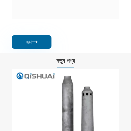
জমা

নতুন পণ্য