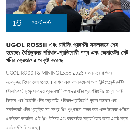
16
2026-06
UGOL ROSSII এবং মাইনিং প্রদর্শনী সফলভাবে শেষ
হয়েছে: বৈচিত্র্যময় পরিধান-প্রতিরোধী পণ্য এবং জেনারেটর সেট
খনির ক্রেতাদের আকৃষ্ট করেছে
UGOL ROSSII & MINING Expo 2026 সফলভাবে রাশিয়ার
নভোকুজনেটস্কে শেষ হয়েছে। রাশিয়া এবং কমনওয়েলথ অফ ইন্ডিপেন্ডেন্ট স্টেটস
(সিআইএস) জুড়ে সবচেয়ে প্রভাবশালী পেশাদার খনির প্রদর্শনীগুলির মধ্যে একটি
হিসাবে, এই ইভেন্টটি খনির যন্ত্রপাতি, পরিধান-প্রতিরোধী সুরক্ষা সমাধান এবং
সমর্থনকারী খনির প্রযুক্তি সহ সমগ্র শিল্প শৃঙ্খলকে কভার করে এমন উদ্যোগগুলিকে
একত্রিত করেছিল৷ এটি শিল্প বিনিময় এবং ব্যবসায়িক সহযোগিতার জন্য একটি শক্ত
প্ল্যাটফর্ম তৈরি করেছে।