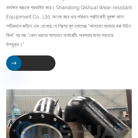
কার্যক্ষম খরচকে প্রভাবিত করে। Shandong Qishuai Wear-resistant
Equipment Co., Ltd. অনেক বছর ধরে পরিধান-প্রতিরোধী সুরক্ষা খাতে
গভীরভাবে জড়িত এবং দেখেছে যে শিল্পের মূল চ্যালেঞ্জ "আস্তরণ ব্যবহার করা উচিত
কিনা" নয় বরং "কোন ধরনের আস্তরণ অপারেটিং অবস্থার জন্য সবচেয়ে
উপযুক্ত।"
