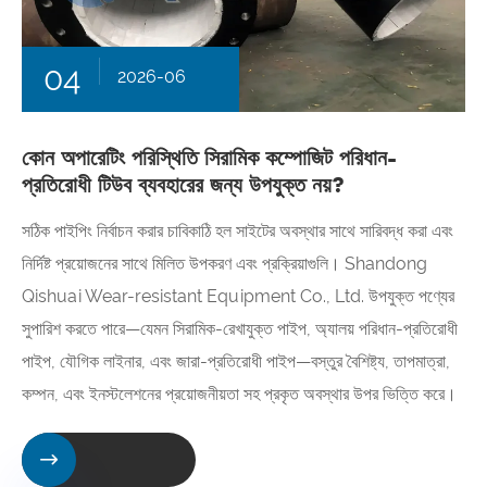
04
2026-06
কোন অপারেটিং পরিস্থিতি সিরামিক কম্পোজিট পরিধান-
প্রতিরোধী টিউব ব্যবহারের জন্য উপযুক্ত নয়?
সঠিক পাইপিং নির্বাচন করার চাবিকাঠি হল সাইটের অবস্থার সাথে সারিবদ্ধ করা এবং
নির্দিষ্ট প্রয়োজনের সাথে মিলিত উপকরণ এবং প্রক্রিয়াগুলি। Shandong
Qishuai Wear-resistant Equipment Co., Ltd. উপযুক্ত পণ্যের
সুপারিশ করতে পারে—যেমন সিরামিক-রেখাযুক্ত পাইপ, অ্যালয় পরিধান-প্রতিরোধী
পাইপ, যৌগিক লাইনার, এবং জারা-প্রতিরোধী পাইপ—বস্তুর বৈশিষ্ট্য, তাপমাত্রা,
কম্পন, এবং ইনস্টলেশনের প্রয়োজনীয়তা সহ প্রকৃত অবস্থার উপর ভিত্তি করে।
