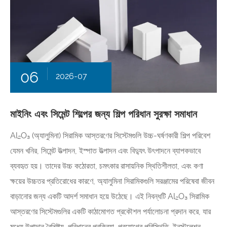
06
2026-07
মাইনিং এবং সিমেন্ট শিল্পের জন্য শিল্প পরিধান সুরক্ষা সমাধান
Al₂O₃ (অ্যালুমিনা) সিরামিক আস্তরণের সিস্টেমগুলি উচ্চ-ঘর্ষণকারী শিল্প পরিবেশ
যেমন খনির, সিমেন্ট উত্পাদন, ইস্পাত উত্পাদন এবং বিদ্যুৎ উৎপাদনে ব্যাপকভাবে
ব্যবহৃত হয়। তাদের উচ্চ কঠোরতা, চমৎকার রাসায়নিক স্থিতিশীলতা, এবং কণা
ক্ষয়ের উচ্চতর প্রতিরোধের কারণে, অ্যালুমিনা সিরামিকগুলি সরঞ্জামের পরিষেবা জীবন
বাড়ানোর জন্য একটি আদর্শ সমাধান হয়ে উঠেছে। এই নিবন্ধটি Al₂O₃ সিরামিক
আস্তরণের সিস্টেমগুলির একটি কাঠামোগত প্রকৌশল পর্যালোচনা প্রদান করে, যার
মধ্যে উপাদান বৈশিষ্ট্য, পরিধানের প্রক্রিয়া, প্রয়োগের পরিস্থিতি, ইনস্টলেশন