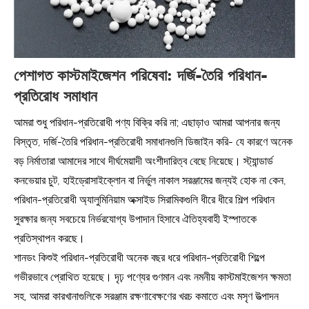
পেশাগত কাস্টমাইজেশন পরিষেবা: দর্জি-তৈরি পরিধান-
প্রতিরোধ সমাধান
আমরা শুধু পরিধান-প্রতিরোধী পণ্য বিক্রি করি না; এছাড়াও আমরা আপনার জন্য
বিস্তৃত, দর্জি-তৈরি পরিধান-প্রতিরোধী সমাধানগুলি ডিজাইন করি- যে কারণে অনেক
বড় নির্মাতারা আমাদের সাথে দীর্ঘমেয়াদী অংশীদারিত্ব বেছে নিয়েছে। স্ট্যান্ডার্ড
কনভেয়ার চুট, হাইড্রোসাইক্লোন বা নির্ভুল নাকাল সরঞ্জামের জন্যই হোক না কেন,
পরিধান-প্রতিরোধী অ্যালুমিনিয়াম অক্সাইড সিরামিকগুলি ধীরে ধীরে শিল্প পরিধান
সুরক্ষার জন্য সবচেয়ে নির্ভরযোগ্য উপাদান হিসাবে ঐতিহ্যবাহী ইস্পাতকে
প্রতিস্থাপন করছে।
শানডং কিশুই পরিধান-প্রতিরোধী অনেক বছর ধরে পরিধান-প্রতিরোধী শিল্পে
গভীরভাবে প্রোথিত হয়েছে। দৃঢ় পণ্যের গুণমান এবং নমনীয় কাস্টমাইজেশন ক্ষমতা
সহ, আমরা কারখানাগুলিকে সরঞ্জাম রক্ষণাবেক্ষণের খরচ কমাতে এবং মসৃণ উত্পাদন