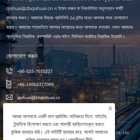
qishuai@zbqishuai.cn এ ইমেল করুন বা নিম্নলিখিত অনুসন্ধান ফর্মটি
ব্যবহার করুন। আমাদের বিক্রয় প্রতিনিধি 24 ঘন্টার মধ্যে আপনার সাথে যোগাযোগ
করবে। আমাদের পণ্যগুলিতে আপনার আগ্রহের জন্য আপনাকে ধন্যবাদ, যেমন আমাদের
অ্যালুমিনা সিরামিক, কম্পোজিট ওয়ার পাইপ, সিলিকন কার্বাইড সিরামিক ইত্যাদি।
যোগাযোগ করুন
+86-533-7010227
+86-19853377089
qishuai@zbqishuai.cn
X
ফিনিক্স ইন্ডাস্ট্রিয়াল পার্ক, লিনজি জেলা, জিবো সিটি, শানডং প্রদেশ, চীন
আমরা আপনাকে একটি ভাল ব্রাউজিং অভিজ্ঞতা দিতে, সাইটের
ট্র্যাফিক বিশ্লেষণ করতে এবং সামগ্রী ব্যক্তিগতকৃত করতে
কুকিজ ব্যবহার করি। এই সাইটটি ব্যবহার করে, আপনি আমাদের
কপিরাইট © 2025 Shandong Qishuai Wear Resistant Equipment Co., Ltd.
কুকিজ ব্যবহারে সম্মত হন।
গোপনীয়তা নীতি