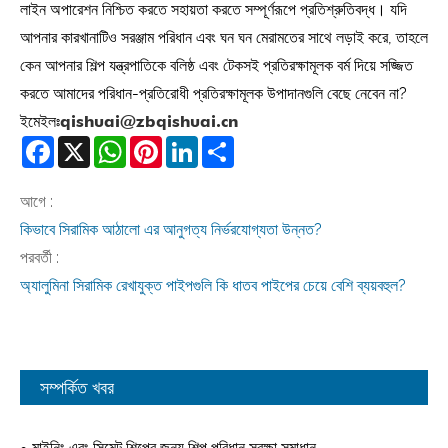
লাইন অপারেশন নিশ্চিত করতে সহায়তা করতে সম্পূর্ণরূপে প্রতিশ্রুতিবদ্ধ। যদি
আপনার কারখানাটিও সরঞ্জাম পরিধান এবং ঘন ঘন মেরামতের সাথে লড়াই করে, তাহলে
কেন আপনার শিল্প যন্ত্রপাতিকে বলিষ্ঠ এবং টেকসই প্রতিরক্ষামূলক বর্ম দিয়ে সজ্জিত
করতে আমাদের পরিধান-প্রতিরোধী প্রতিরক্ষামূলক উপাদানগুলি বেছে নেবেন না?
ইমেইলঃ
qishuai@zbqishuai.cn
Facebook
X
WhatsApp
Pinterest
LinkedIn
Share
আগে :
কিভাবে সিরামিক আঠালো এর আনুগত্য নির্ভরযোগ্যতা উন্নত?
পরবর্তী :
অ্যালুমিনা সিরামিক রেখাযুক্ত পাইপগুলি কি ধাতব পাইপের চেয়ে বেশি ব্যয়বহুল?
সম্পর্কিত খবর
মাইনিং এবং সিমেন্ট শিল্পের জন্য শিল্প পরিধান সুরক্ষা সমাধান