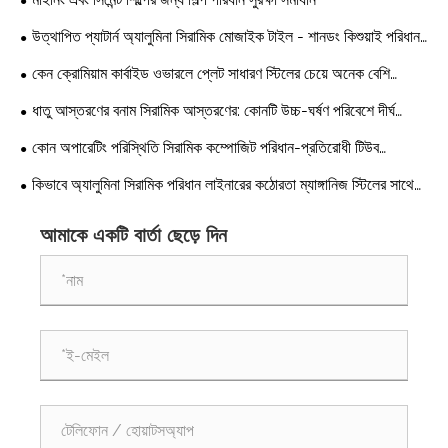
উত্থাপিত প্যাটার্ন অ্যালুমিনা সিরামিক মোজাইক টাইল - শানডং কিশুয়াই পরিধান
প্রতিরোধী সরঞ্জাম থেকে একটি ব্যবহারিক পরিধান সমাধান
কেন ক্রোমিয়াম কার্বাইড ওভারলে প্লেট সাধারণ স্টিলের চেয়ে অনেক বেশি
পরিধান-প্রতিরোধী?
ধাতু আস্তরণের বনাম সিরামিক আস্তরণের: কোনটি উচ্চ-ঘর্ষণ পরিবেশে দীর্ঘ
পরিষেবা জীবন অফার করে?
কোন অপারেটিং পরিস্থিতি সিরামিক কম্পোজিট পরিধান-প্রতিরোধী টিউব
ব্যবহারের জন্য উপযুক্ত নয়?
কিভাবে অ্যালুমিনা সিরামিক পরিধান লাইনারের কঠোরতা ম্যাঙ্গানিজ স্টিলের সাথে
তুলনা করে?
আমাকে একটি বার্তা ছেড়ে দিন