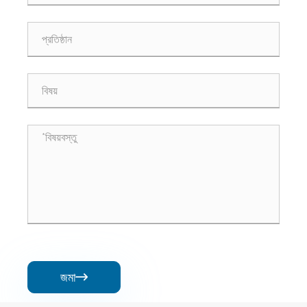
জমা
