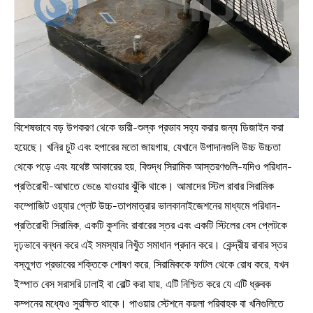
বিশেষভাবে বড় উপকরণ থেকে ভারী-শুল্ক প্রভাব সহ্য করার জন্য ডিজাইন করা
হয়েছে। খনির চুট এবং হপারের মতো জায়গায়, যেখানে উপাদানগুলি উচ্চ উচ্চতা
থেকে পড়ে এবং যথেষ্ট আকারের হয়, বিশুদ্ধ সিরামিক আস্তরণগুলি-যদিও পরিধান-
প্রতিরোধী-আঘাতে ভেঙে যাওয়ার ঝুঁকি থাকে। আমাদের স্টিল রাবার সিরামিক
কম্পোজিট ওয়্যার প্লেট উচ্চ-তাপমাত্রার ভালকানাইজেশনের মাধ্যমে পরিধান-
প্রতিরোধী সিরামিক, একটি কুশনিং রাবারের স্তর এবং একটি স্টিলের বেস প্লেটকে
দৃঢ়ভাবে বন্ধন করে এই সমস্যার নিখুঁত সমাধান প্রদান করে। কেন্দ্রীয় রাবার স্তর
বস্তুগত প্রভাবের শক্তিকে শোষণ করে, সিরামিককে ফাটল থেকে রোধ করে, যখন
ইস্পাত বেস সরাসরি ঢালাই বা বোল্ট করা যায়, এটি নিশ্চিত করে যে এটি ধ্রুবক
কম্পনের মধ্যেও সুরক্ষিত থাকে। পাওয়ার স্টেশনে কয়লা পরিবাহক বা খনিগুলিতে