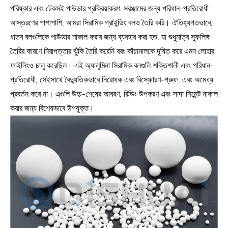
পরিষ্কার এবং টেকসই পাউডার প্রক্রিয়াকরণ. সরঞ্জামের জন্য পরিধান-প্রতিরোধী
আস্তরণের পাশাপাশি, আমরা সিরামিক গ্রাইন্ডিং বলও তৈরি করি। ঐতিহ্যগতভাবে,
ধাতব বলগুলিকে পাউডার নাকাল করার জন্য ব্যবহার করা হত, যা শুধুমাত্র স্ফুলিঙ্গ
তৈরির কারণে নিরাপত্তার ঝুঁকি তৈরি করেনি বরং কাঁচামালকে দূষিত করে এমন লোহার
ফাইলিংও চালু করেছিল। এই অ্যালুমিনা সিরামিক বলগুলি শক্তিশালী এবং পরিধান-
প্রতিরোধী, সেইসাথে বৈদ্যুতিকভাবে নিরোধক এবং বিস্ফোরণ-প্রুফ, এবং অমেধ্য
প্রবর্তন করে না। এগুলি উচ্চ-শেষের আবরণ, বিল্ডিং উপকরণ এবং সাদা সিমেন্ট নাকাল
করার জন্য বিশেষভাবে উপযুক্ত।