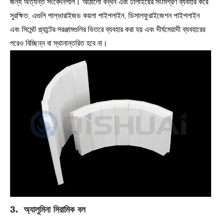
জন্য অত্যন্ত সংবেদনশীল। আঠালো বন্ধন এবং ঢালাইয়ের সংমিশ্রণ ব্যবহার করে
সুরক্ষিত, এগুলি পাল্ভারাইজড কয়লা পাইপলাইন, ডিসালফুরাইজেশন পাইপলাইন
এবং সিমেন্ট প্ল্যান্টের সরঞ্জামগুলির ভিতরে ব্যবহার করা হয় এবং দীর্ঘমেয়াদী ব্যবহারের
পরেও বিচ্ছিন্ন বা স্থানান্তরিত হবে না।
3. অ্যালুমিনা সিরামিক বল