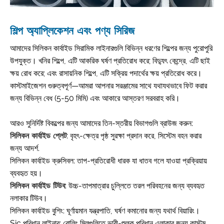
শিল্প অ্যাপ্লিকেশন এবং পণ্য সিরিজ
আমাদের সিলিকন কার্বাইড সিরামিক লাইনারগুলি বিভিন্ন ধরণের শিল্পের জন্য পুরোপুরি
উপযুক্ত। খনির শিল্পে, এটি আকরিক ঘর্ষণ প্রতিরোধ করে; বিদ্যুৎ কেন্দ্রে, এটি ছাই
ক্ষয় রোধ করে; এবং রাসায়নিক শিল্পে, এটি সক্রিয় পদার্থের ক্ষয় প্রতিরোধ করে।
কাস্টমাইজেশন গুরুত্বপূর্ণ—আমরা আপনার সরঞ্জামের সাথে যথাযথভাবে ফিট করার
জন্য বিভিন্ন বেধ (5-50 মিমি) এবং আকারে আস্তরণ সরবরাহ করি।
আরও সুনির্দিষ্ট বিকল্পের জন্য আমাদের তিন-স্তরীয় বিভাগগুলি ব্রাউজ করুন:
সিলিকন কার্বাইড প্লেট
: বৃহৎ-ক্ষেত্র পৃষ্ঠ সুরক্ষা প্রদান করে, সিস্টেম বহন করার
জন্য আদর্শ.
সিলিকন কার্বাইড ক্রুসিবল: তাপ-প্রতিরোধী ধারক যা ধাতব গলে যাওয়া প্রক্রিয়ায়
ব্যবহৃত হয়।
সিলিকন কার্বাইড টিউব
: উচ্চ-তাপমাত্রার চুল্লিতে তরল পরিবহনের জন্য ব্যবহৃত
নলাকার টিউব।
সিলিকন কার্বাইড বুশিং: ঘূর্ণায়মান যন্ত্রপাতি, ঘর্ষণ কমানোর জন্য যথার্থ বিয়ারিং।
Sic পরিধান লাইনার: রোলিং মিলগুলিতে ভারী-শুল্ক পরিধান এলাকার জন্য কাস্টম