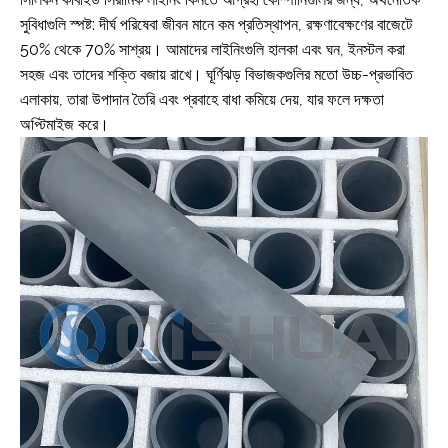
সুবিধাগুলি স্পষ্ট: দীর্ঘ পরিষেবা জীবন মানে কম প্রতিস্থাপন, রক্ষণাবেক্ষণের বাজেটে
50% থেকে 70% সাশ্রয়। আমাদের লাইনিংগুলি হালকা এবং ঘন, ইনস্টল করা
সহজ এবং তাদের শক্তি বজায় রাখে। ঘূর্ণিঝড় বিভাজকগুলির মতো উচ্চ-প্রভাবিত
এলাকায়, তারা উপাদান তৈরি এবং প্রবাহে বাধা কমিয়ে দেয়, যার ফলে দক্ষতা
অপ্টিমাইজ করে।