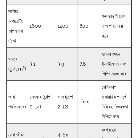
সর্বোচ্চ
ক্ষয় ছাড়াই চরম
অপারেটিং
1600
1200
800
তাপ পরিচালনা
তাপমাত্রা
করে
(°সে)
হালকা ওজন
ঘনত্ব
3.1
3.9
7.8
ইনস্টলেশন এবং
(g/cm³)
শিপিং সহজ করে
বেশিরভাগ
জারা
চমৎকার (pH
ভাল (pH
রাসায়নিক পদার্থে
দরিদ্র
প্রতিরোধের
0-14)
2-12)
নিষ্ক্রিয়, বিশুদ্ধতা
নিশ্চিত করে
সংগ্রহের
সেবা জীবন
4-6x