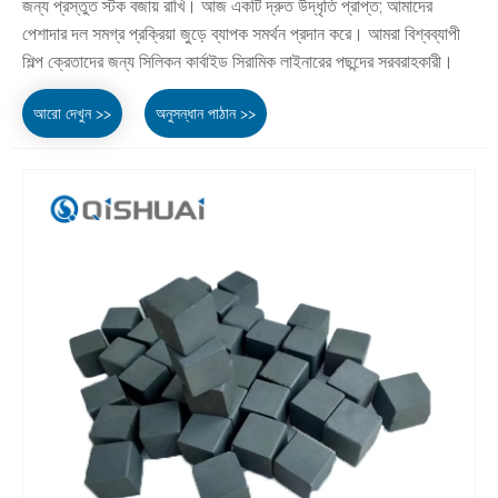
জন্য প্রস্তুত স্টক বজায় রাখি। আজ একটি দ্রুত উদ্ধৃতি প্রাপ্ত; আমাদের
পেশাদার দল সমগ্র প্রক্রিয়া জুড়ে ব্যাপক সমর্থন প্রদান করে। আমরা বিশ্বব্যাপী
শিল্প ক্রেতাদের জন্য সিলিকন কার্বাইড সিরামিক লাইনারের পছন্দের সরবরাহকারী।
আরো দেখুন >>
অনুসন্ধান পাঠান >>