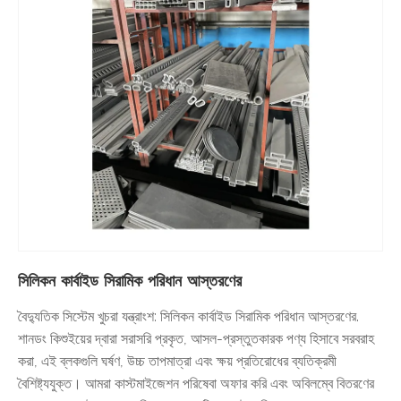
সিলিকন কার্বাইড সিরামিক পরিধান আস্তরণের
বৈদ্যুতিক সিস্টেম খুচরা যন্ত্রাংশ: সিলিকন কার্বাইড সিরামিক পরিধান আস্তরণের.
শানডং কিশুইয়ের দ্বারা সরাসরি প্রকৃত, আসল-প্রস্তুতকারক পণ্য হিসাবে সরবরাহ
করা, এই ব্লকগুলি ঘর্ষণ, উচ্চ তাপমাত্রা এবং ক্ষয় প্রতিরোধের ব্যতিক্রমী
বৈশিষ্ট্যযুক্ত। আমরা কাস্টমাইজেশন পরিষেবা অফার করি এবং অবিলম্বে বিতরণের