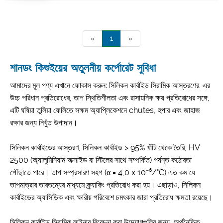
«
1
»
শানডং কিশুইয়ের অতুলনীয় কর্পোরেট সুবিধা
আমাদের মূল পণ্য এখানে ফোকাস করুন: সিলিকন কার্বাইড সিরামিক আস্তরণের. এর
উচ্চ পরিধান প্রতিরোধের, তাপ স্থিতিশীলতা এবং রাসায়নিক ক্ষয় প্রতিরোধের সঙ্গে,
এটি ঘষিয়া তুলিয়া ফেলিতে সক্ষম অ্যাপ্লিকেশনে chutes, হপার এবং জাহাজ
রক্ষার জন্য নিখুঁত উপাদান।
সিলিকন কার্বাইডের আস্তরণ, সিলিকন কার্বাইড > 95% খাঁটি থেকে তৈরি, HV
2500 (অ্যালুমিনিয়াম অক্সাইড বা স্টিলের সাথে সম্পর্কিত) পর্যন্ত কঠোরতা
পৌঁছাতে পারে। তাপ সম্প্রসারণ সহগ (α = 4,0 x 10⁻⁶/°C) এত কম যে
তাপমাত্রার তারতম্যের মাধ্যমে ক্র্যাকিং প্রতিরোধ করা হয়। এছাড়াও, সিলিকন
কার্বাইডের অ্যাসিডিক এবং ক্ষারীয় পরিবেশে চমৎকার জারা প্রতিরোধ ক্ষমতা রয়েছে।
সিলিকন কার্বাইড সিরামিক লাইনার বিবেচনা করা উদ্যোগগুলির জন্য, অর্থনৈতিক