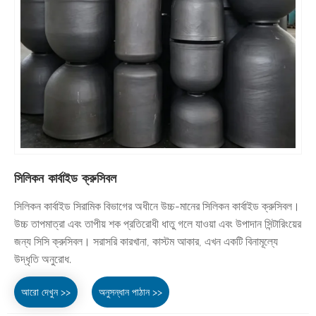
সিলিকন কার্বাইড ক্রুসিবল
সিলিকন কার্বাইড সিরামিক বিভাগের অধীনে উচ্চ-মানের সিলিকন কার্বাইড ক্রুসিবল।
উচ্চ তাপমাত্রা এবং তাপীয় শক প্রতিরোধী ধাতু গলে যাওয়া এবং উপাদান সিন্টারিংয়ের
জন্য সিসি ক্রুসিবল। সরাসরি কারখানা, কাস্টম আকার, এখন একটি বিনামূল্যে
উদ্ধৃতি অনুরোধ.
আরো দেখুন >>
অনুসন্ধান পাঠান >>