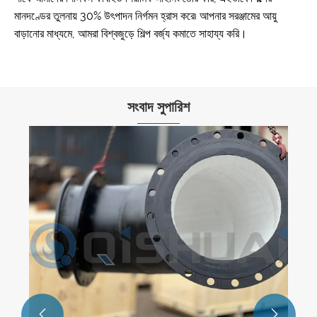
মানদণ্ডের তুলনায় 30% উৎপাদন নির্গমন হ্রাস করে৷ আপনার সরঞ্জামের আয়ু
বাড়ানোর মাধ্যমে, আমরা বিশ্বজুড়ে শিল্প বর্জ্য কমাতে সাহায্য করি।
সংবাদ সুপারিশ
Shandong Qishuai Wear-resistant
Equipment Co., Ltd. ক্রোমিয়াম কার্বাইড ওভারলে
পরিধান প্লেট: বিশ্বব্যাপী গ্রাহকদের খরচ-সঞ্চয় মান প্রদান করে
আরো দেখুন >>
একাধিক শিল্প জুড়ে ব্যাপকভাবে ব্যবহৃত হয়।

