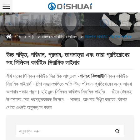
বাড়ি
পণ্য
সিলিকন কার্বাইড সিরামিক
সিলিকন কার্বাইড সিরামিক লাইনার
উচ্চ শক্তি, পরিধান, প্রভাব, তাপমাত্রা এবং জারা প্রতিরোধের
সহ সিলিকন কার্বাইড সিরামিক লাইনার
শীর্ষ মানের সিলিকন কার্বাইড সিরামিক আস্তরণ -
শানডং কিশুয়াই
সিলিকন কার্বাইড
সিরামিক লাইনার্স - শিল্প সরঞ্জামগুলিতে অতি-উচ্চ পরিধান-প্রতিরোধের জন্য আমরা
আপনার প্রথম পছন্দ। হাই এন্ড সিলিকন কার্বাইড সিরামিক লাইনিং — চীনে টেকসই
উপাদানের সেরা প্রস্তুতকারক হিসেবে — শানডং, আপনার নিখুঁত ক্রয়ের কৌশল
পেতে এখনই অনুসন্ধান করুন৷