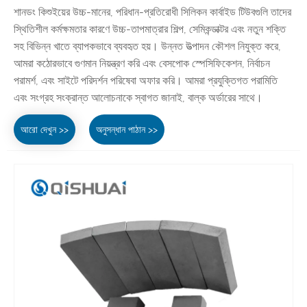
শানডং কিশুইয়ের উচ্চ-মানের, পরিধান-প্রতিরোধী সিলিকন কার্বাইড টিউবগুলি তাদের
স্থিতিশীল কর্মক্ষমতার কারণে উচ্চ-তাপমাত্রার শিল্প, সেমিকন্ডাক্টর এবং নতুন শক্তি
সহ বিভিন্ন খাতে ব্যাপকভাবে ব্যবহৃত হয়। উন্নত উত্পাদন কৌশল নিযুক্ত করে,
আমরা কঠোরভাবে গুণমান নিয়ন্ত্রণ করি এবং বেসপোক স্পেসিফিকেশন, নির্বাচন
পরামর্শ, এবং সাইটে পরিদর্শন পরিষেবা অফার করি। আমরা প্রযুক্তিগত পরামিতি
এবং সংগ্রহ সংক্রান্ত আলোচনাকে স্বাগত জানাই, বাল্ক অর্ডারের সাথে।
আরো দেখুন >>
অনুসন্ধান পাঠান >>