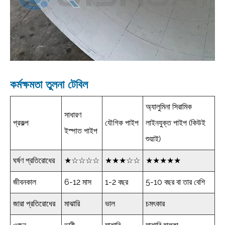
কর্মক্ষমতা তুলনা টেবিল
অ্যালুমিনা সিরামিক
সাধারণ
প্রকল্প
যৌগিক পাইপ
লাইনযুক্ত পাইপ (কিউই
ইস্পাত পাইপ
শুয়াই)
ঘর্ষণ প্রতিরোধের
★☆☆☆☆
★★★☆☆
★★★★★
জীবনকাল
6-12 মাস
1-2 বছর
5-10 বছর বা তার বেশি
জারা প্রতিরোধের
মাঝারি
ভাল
চমৎকার