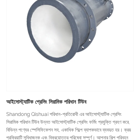
আইসোস্ট্যাটিক প্রেসিং সিরামিক পরিধান টিউব
Shandong Qishuai পরিধান-প্রতিরোধী এর আইসোস্ট্যাটিক প্রেসিং
সিরামিক পরিধান টিউব উন্নত আইসোস্ট্যাটিক প্রেসিং ফর্মিং প্রযুক্তি গ্রহণ করে,
বিভিন্ন পণ্যের স্পেসিফিকেশন সহ, একাধিক শিল্পে ব্যাপকভাবে ব্যবহৃত হয়। ক্রয়
প্রক্রিয়াটি সুবিধাজনক এবং বিক্রয়োত্তর পরিষেবা সম্পূর্ণ। আপনার শিল্প পরিবহন