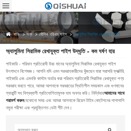
বাড়ি
পণ্য
যৌগিক পরিধান পাইপ
অ্যালুমিনা সিরামিক রেখাযুক্ত পাইপ
অ্যালুমিনা সিরামিক রেখাযুক্ত পাইপ উদ্ধৃতি - কম ঘর্ষণ হার
পাইকারি - পরিধান প্রতিরোধী উচ্চ মানের অ্যালুমিনা সিরামিক রেখাযুক্ত পাইপ
উৎপাদনে বিশেষজ্ঞ। আপনি যদি এমন সরবরাহকারীদের খুঁজছেন যারা সরাসরি ফ্যাক্টরি,
পাইকারি এবং এমনকি কাস্টম অর্ডার করা পরিধান প্রতিরোধী সিরামিক রেখাযুক্ত পণ্য
সরবরাহ করতে পারে, আমরা আপনাকে সরবরাহের স্থিতিশীল সময়কাল এবং গুণমানের
গ্যারান্টি সহ বিশ্বব্যাপী প্রতিযোগিতামূলক দাম অফার করি। নির্দ্বিধায়
আমাদের সাথে
পরামর্শ করুন
যেকোনো সময় এবং আমরা আপনাকে রিয়েল টাইম কোটেশনের পাশাপাশি
নমুনা পরীক্ষা এবং প্রযুক্তিগত ডেটা শীট দেব।