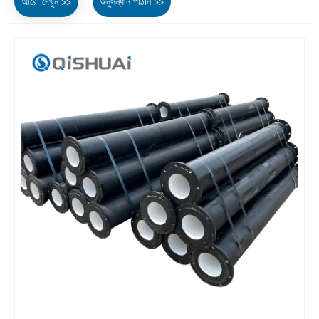
আরো দেখুন >>
অনুসন্ধান পাঠান >>