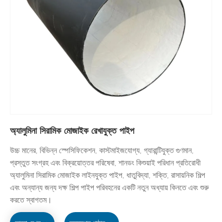
অ্যালুমিনা সিরামিক মোজাইক রেখাযুক্ত পাইপ
উচ্চ মানের, বিভিন্ন স্পেসিফিকেশন, কাস্টমাইজযোগ্য, গ্যারান্টিযুক্ত গুণমান,
প্রস্তুত সংগ্রহ এবং বিক্রয়োত্তর পরিষেবা, শানডং কিশুয়াই পরিধান প্রতিরোধী
অ্যালুমিনা সিরামিক মোজাইক লাইনযুক্ত পাইপ, ধাতুবিদ্যা, শক্তি, রাসায়নিক শিল্প
এবং অন্যান্য জন্য দক্ষ শিল্প পাইপ পরিবহনের একটি নতুন অধ্যায় কিনতে এবং শুরু
করতে স্বাগতম।