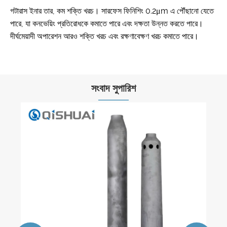
গটারাস ইনার তার, কম শক্তি খরচ। সারফেস ফিনিশিং 0.2μm এ পৌঁছানো যেতে
পারে, যা কনভেয়িং প্রতিরোধকে কমাতে পারে এবং দক্ষতা উন্নত করতে পারে।
দীর্ঘমেয়াদী অপারেশন আরও শক্তি খরচ এবং রক্ষণাবেক্ষণ খরচ কমাতে পারে।
সংবাদ সুপারিশ
উচ্চ ঘর্ষণ প্রতিরোধী অ্যালুমিনা সিরামিক পণ্য
আরো দেখুন >>