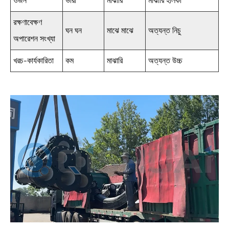
ওজন
ভারী
মাঝারি
মাঝারি হালকা
রক্ষণাবেক্ষণ
ঘন ঘন
মাঝে মাঝে
অত্যন্ত নিচু
অপারেশন সংখ্যা
খরচ-কার্যকারিতা
কম
মাঝারি
অত্যন্ত উচ্চ