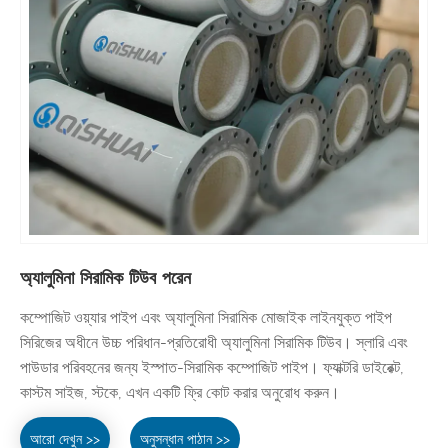
অ্যালুমিনা সিরামিক টিউব পরেন
কম্পোজিট ওয়্যার পাইপ এবং অ্যালুমিনা সিরামিক মোজাইক লাইনযুক্ত পাইপ
সিরিজের অধীনে উচ্চ পরিধান-প্রতিরোধী অ্যালুমিনা সিরামিক টিউব। স্লারি এবং
পাউডার পরিবহনের জন্য ইস্পাত-সিরামিক কম্পোজিট পাইপ। ফ্যাক্টরি ডাইরেক্ট,
কাস্টম সাইজ, স্টকে, এখন একটি ফ্রি কোট করার অনুরোধ করুন।
আরো দেখুন >>
অনুসন্ধান পাঠান >>