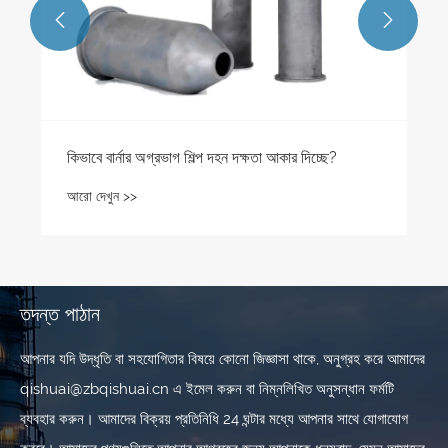


দিচ্ছে?
তদন্ত পাঠান
আপনার যদি উদ্ধৃতি বা সহযোগিতার বিষয়ে কোনো জিজ্ঞাসা থাকে, অনুগ্রহ করে আমাদের
qishuai@zbqishuai.cn এ ইমেল করুন বা নিম্নলিখিত অনুসন্ধান ফর্মটি
ব্যবহার করুন। আমাদের বিক্রয় প্রতিনিধি 24 ঘন্টার মধ্যে আপনার সাথে যোগাযোগ