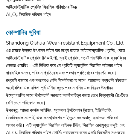
আইসোস্ট্যাটিক প্রেসিং সিরামিক পরিধানের টব
e
Al₂O₃ সিরামিক পরিধান পাইপ
কোম্পানির সুবিধা
Shandong Qishuai Wear-resistant Equipment Co., Ltd.
এর রয়েছে উন্নত উৎপাদন লাইন যার মধ্যে রয়েছে আইসোস্ট্যাটিক প্রেসিং, কোল্ড
আইসোস্ট্যাটিক প্রেসিং (সিআইপি), ড্রাই প্রেসিং, ওয়েট গ্রাউটিং এবং স্বয়ংক্রিয়
লেজার ওয়েল্ডিং। এটি নিশ্চিত করে যে প্রতিটি অ্যালুমিনা সিরামিক লাইনার পাইপ
ধারাবাহিক ঘনত্ব, পরিধান প্রতিরোধ এবং প্রভাব প্রতিরোধের প্রদর্শন করে।
রপ্তানি বাজারে এক দশকেরও বেশি বিশেষীকরণের সাথে, আমাদের পণ্যগুলি ইউরোপ,
অস্ট্রেলিয়া এবং দক্ষিণ-পূর্ব এশিয়া জুড়ে প্রধান খনির এবং বিদ্যুৎ উৎপাদন
উদ্যোগগুলির সাথে দীর্ঘমেয়াদী সরবরাহ অংশীদারিত্ব বজায় রেখে বিশ্বব্যাপী 80টিরও
বেশি দেশে পরিবেশন করে।
উপরন্তু, আমরা কাস্টম সাইজিং, স্যাম্পল ইন্সটলেশন ট্রায়াল, ইঞ্জিনিয়ারিং
টেকনিক্যাল সাপোর্ট, এবং কনস্ট্রাকশন গাইডেন্স সহ ভ্যালু-অ্যাডেড পরিষেবা
অফার করি। এটি অ্যালুমিনা সিরামিক লাইনড টিউব, সিরামিক রেখাযুক্ত কনুই এবং
Al₂O₃ সিরামিক পরিধান পাইপ সোর্সিং গ্রাহকদের জন্য একটি বিরামহীন সংগ্রহের