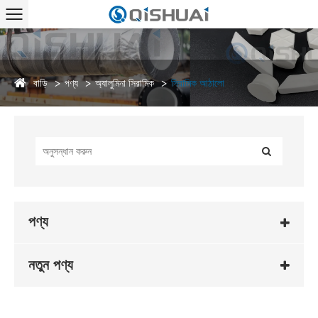
বাড়ি
পণ্য
অ্যালুমিনা সিরামিক
সিরামিক আঠালো
পণ্য
নতুন পণ্য