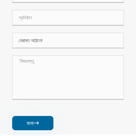
জমা
