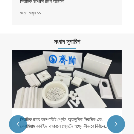
সিরামিক ইপোক্সি রজন আঠালো
আরো দেখুন >>
সংবাদ সুপারিশ
সিরামিক রাবার কম্পোজিট প্লেট, অ্যালুমিনা সিরামিক এবং


ক্রোমিয়াম কার্বাইড ওভারলে প্লেটের মধ্যে কীভাবে নির্বাচন
করবেন?