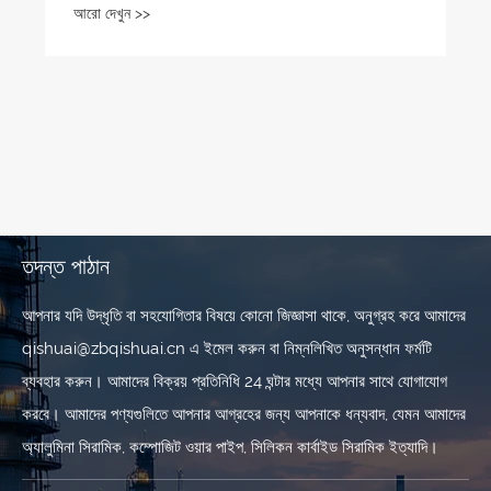
আরো দেখুন >>
তদন্ত পাঠান
আপনার যদি উদ্ধৃতি বা সহযোগিতার বিষয়ে কোনো জিজ্ঞাসা থাকে, অনুগ্রহ করে আমাদের
qishuai@zbqishuai.cn এ ইমেল করুন বা নিম্নলিখিত অনুসন্ধান ফর্মটি
ব্যবহার করুন। আমাদের বিক্রয় প্রতিনিধি 24 ঘন্টার মধ্যে আপনার সাথে যোগাযোগ
করবে। আমাদের পণ্যগুলিতে আপনার আগ্রহের জন্য আপনাকে ধন্যবাদ, যেমন আমাদের
অ্যালুমিনা সিরামিক, কম্পোজিট ওয়ার পাইপ, সিলিকন কার্বাইড সিরামিক ইত্যাদি।