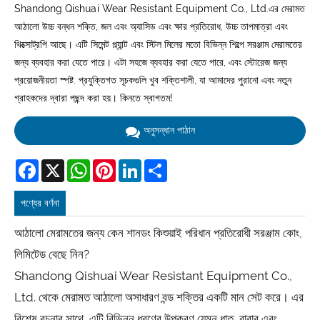
Shandong Qishuai Wear Resistant Equipment Co., Ltd.এর মেরামত
আঠালো উচ্চ বন্ধন শক্তি, জল এবং অ্যাসিড এবং ক্ষার প্রতিরোধ, উচ্চ তাপমাত্রা এবং
থিক্সোট্রপি আছে। এটি সিমেন্ট প্ল্যান্ট এবং স্টিল মিলের মতো বিভিন্ন শিল্পে সরঞ্জাম মেরামতের
জন্য ব্যবহার করা যেতে পারে। এটা সহজে ব্যবহার করা যেতে পারে, এবং স্টোরেজ জন্য
প্রয়োজনীয়তা স্পষ্ট. প্রযুক্তিগত সূচকগুলি খুব শক্তিশালী, যা আমাদের পুরানো এবং নতুন
গ্রাহকদের দ্বারা পছন্দ করা হয়। কিনতে স্বাগতম!
অনুসন্ধান পাঠান
Facebook
X
WhatsApp
Pinterest
LinkedIn
Share
পণ্যের বর্ণনা
আঠালো মেরামতের জন্য কেন শানডং কিশুয়াই পরিধান প্রতিরোধী সরঞ্জাম কোং,
লিমিটেড বেছে নিন?
Shandong Qishuai Wear Resistant Equipment Co.,
Ltd. থেকে মেরামত আঠালো অসাধারণ বন্ড শক্তির একটি মান সেট করে। এর
বিশেষ রচনার সাথে, এটি বিভিন্ন ধরণের উপকরণ যেমন ধাতু, রাবার এবং