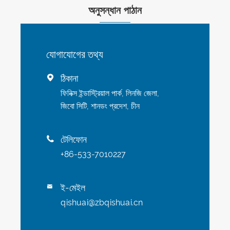
অনুসন্ধান পাঠান
যোগাযোগের তথ্য
ঠিকানা

ফিনিক্স ইন্ডাস্ট্রিয়াল পার্ক, লিনজি জেলা,
জিবো সিটি, শানডং প্রদেশ, চীন
টেলিফোন

+86-533-7010227
ই-মেইল

qishuai@zbqishuai.cn