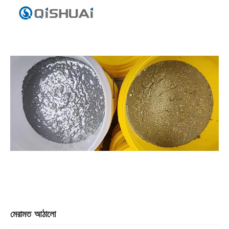
মেরামত আঠালো