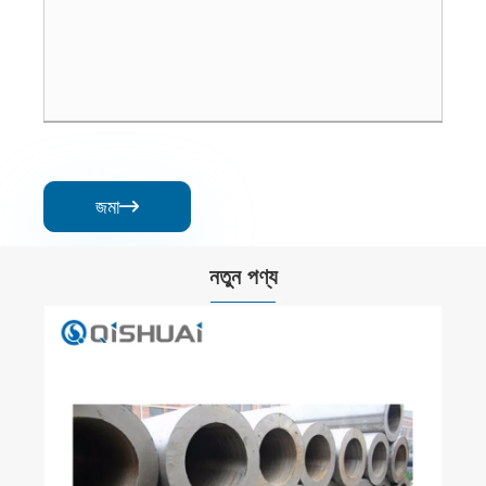
জমা

নতুন পণ্য