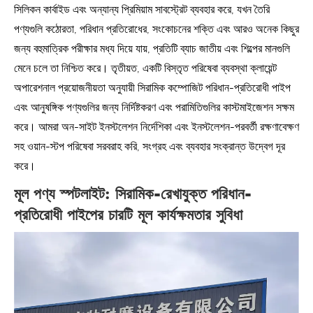
সিলিকন কার্বাইড এবং অন্যান্য প্রিমিয়াম সাবস্ট্রেট ব্যবহার করে, যখন তৈরি
পণ্যগুলি কঠোরতা, পরিধান প্রতিরোধের, সংকোচনের শক্তি এবং আরও অনেক কিছুর
জন্য বহুমাত্রিক পরীক্ষার মধ্য দিয়ে যায়, প্রতিটি ব্যাচ জাতীয় এবং শিল্পের মানগুলি
মেনে চলে তা নিশ্চিত করে। তৃতীয়ত, একটি বিস্তৃত পরিষেবা ব্যবস্থা ক্লায়েন্ট
অপারেশনাল প্রয়োজনীয়তা অনুযায়ী সিরামিক কম্পোজিট পরিধান-প্রতিরোধী পাইপ
এবং আনুষঙ্গিক পণ্যগুলির জন্য নির্দিষ্টকরণ এবং পরামিতিগুলির কাস্টমাইজেশন সক্ষম
করে। আমরা অন-সাইট ইনস্টলেশন নির্দেশিকা এবং ইনস্টলেশন-পরবর্তী রক্ষণাবেক্ষণ
সহ ওয়ান-স্টপ পরিষেবা সরবরাহ করি, সংগ্রহ এবং ব্যবহার সংক্রান্ত উদ্বেগ দূর
করে।
মূল পণ্য স্পটলাইট: সিরামিক-রেখাযুক্ত পরিধান-
প্রতিরোধী পাইপের চারটি মূল কার্যক্ষমতার সুবিধা