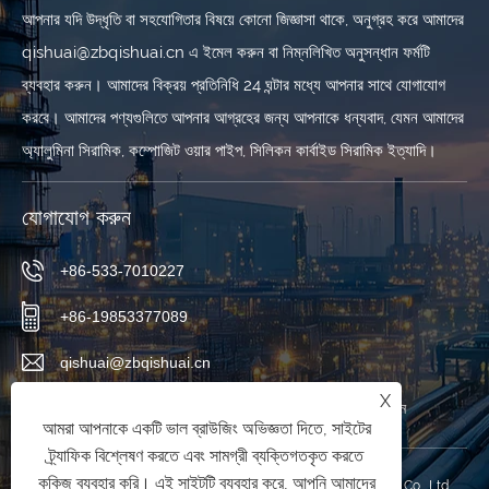
আপনার যদি উদ্ধৃতি বা সহযোগিতার বিষয়ে কোনো জিজ্ঞাসা থাকে, অনুগ্রহ করে আমাদের
qishuai@zbqishuai.cn এ ইমেল করুন বা নিম্নলিখিত অনুসন্ধান ফর্মটি
ব্যবহার করুন। আমাদের বিক্রয় প্রতিনিধি 24 ঘন্টার মধ্যে আপনার সাথে যোগাযোগ
করবে। আমাদের পণ্যগুলিতে আপনার আগ্রহের জন্য আপনাকে ধন্যবাদ, যেমন আমাদের
অ্যালুমিনা সিরামিক, কম্পোজিট ওয়ার পাইপ, সিলিকন কার্বাইড সিরামিক ইত্যাদি।
যোগাযোগ করুন
+86-533-7010227
+86-19853377089
qishuai@zbqishuai.cn
X
ফিনিক্স ইন্ডাস্ট্রিয়াল পার্ক, লিনজি জেলা, জিবো সিটি, শানডং প্রদেশ, চীন
আমরা আপনাকে একটি ভাল ব্রাউজিং অভিজ্ঞতা দিতে, সাইটের
ট্র্যাফিক বিশ্লেষণ করতে এবং সামগ্রী ব্যক্তিগতকৃত করতে
কুকিজ ব্যবহার করি। এই সাইটটি ব্যবহার করে, আপনি আমাদের
কপিরাইট © 2025 Shandong Qishuai Wear Resistant Equipment Co., Ltd.