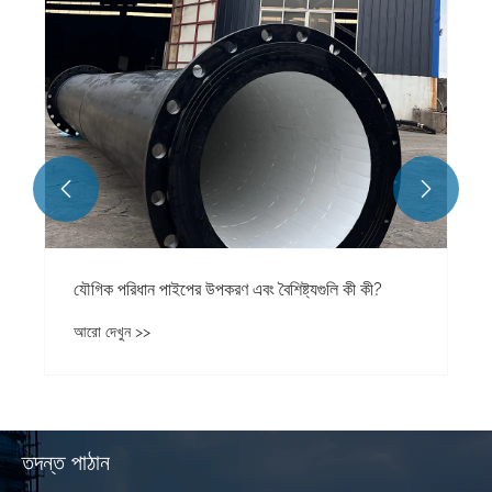


যৌগিক পরিধান পাইপের উপকরণ এবং বৈশিষ্ট্যগুলি কী কী?
আরো দেখুন >>
তদন্ত পাঠান