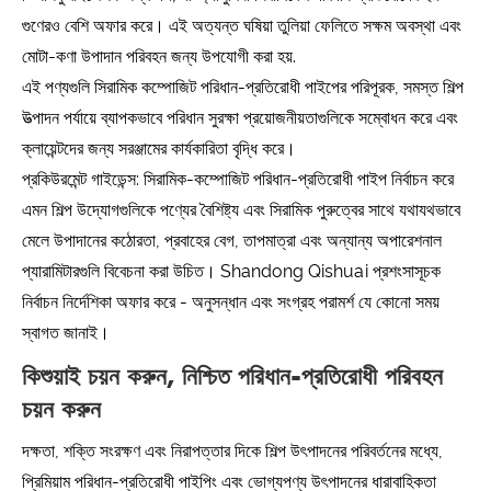
গুণেরও বেশি অফার করে। এই অত্যন্ত ঘষিয়া তুলিয়া ফেলিতে সক্ষম অবস্থা এবং
মোটা-কণা উপাদান পরিবহন জন্য উপযোগী করা হয়.
এই পণ্যগুলি সিরামিক কম্পোজিট পরিধান-প্রতিরোধী পাইপের পরিপূরক, সমস্ত শিল্প
উত্পাদন পর্যায়ে ব্যাপকভাবে পরিধান সুরক্ষা প্রয়োজনীয়তাগুলিকে সম্বোধন করে এবং
ক্লায়েন্টদের জন্য সরঞ্জামের কার্যকারিতা বৃদ্ধি করে।
প্রকিউরমেন্ট গাইডেন্স: সিরামিক-কম্পোজিট পরিধান-প্রতিরোধী পাইপ নির্বাচন করে
এমন শিল্প উদ্যোগগুলিকে পণ্যের বৈশিষ্ট্য এবং সিরামিক পুরুত্বের সাথে যথাযথভাবে
মেলে উপাদানের কঠোরতা, প্রবাহের বেগ, তাপমাত্রা এবং অন্যান্য অপারেশনাল
প্যারামিটারগুলি বিবেচনা করা উচিত। Shandong Qishuai প্রশংসাসূচক
নির্বাচন নির্দেশিকা অফার করে - অনুসন্ধান এবং সংগ্রহ পরামর্শ যে কোনো সময়
স্বাগত জানাই।
কিশুয়াই চয়ন করুন, নিশ্চিত পরিধান-প্রতিরোধী পরিবহন
চয়ন করুন
দক্ষতা, শক্তি সংরক্ষণ এবং নিরাপত্তার দিকে শিল্প উৎপাদনের পরিবর্তনের মধ্যে,
প্রিমিয়াম পরিধান-প্রতিরোধী পাইপিং এবং ভোগ্যপণ্য উৎপাদনের ধারাবাহিকতা