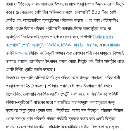
হিসাবে দাঁড়িয়েছে যা বড় আকারের উত্পাদনের সাথে প্রযুক্তিগত উদ্ভাবনকে একীভূত
করে। 15 বছরেরও বেশি শিল্প অভিজ্ঞতার সাথে, কোম্পানিটি 600 টিরও বেশি
দেশীয় এবং আন্তর্জাতিক ক্লায়েন্টদের পরিবেশন করেছে। এর পণ্য পোর্টফোলিও
ছয়টি প্রধান বিভাগ পরিধান-প্রতিরোধী সমাধানগুলিকে অন্তর্ভুক্ত করে, যা
অ্যালুমিনা সিরামিক লাইনযুক্ত পাইপকে কেন্দ্র করে, পাশাপাশি
সিরামিক রাবার
কম্পোজিট প্লেট
,
অ্যালুমিনা সিরামিক
,
সিলিকন কার্বাইড সিরামিক
, এবং
ক্রোমিয়াম
কার্বাইড ওভারলে
সিরিজ ব্যতিক্রমী গুণমান এবং পেশাদার পরিষেবার মাধ্যমে, কিশুয়াই
ইস্পাত গলানো, তাপবিদ্যুৎ উৎপাদন, কয়লা ধোয়া, সিমেন্ট এবং নির্মাণ সামগ্রীর খাতে
একটি বিশিষ্ট খ্যাতি অর্জন করেছে।
কিশুইয়ের মূল প্রতিযোগিতা তিনটি মূল শক্তি থেকে উদ্ভূত: প্রথমত, শক্তিশালী
প্রযুক্তিগত R&D ক্ষমতা। পরিধান-প্রতিরোধী পণ্য উৎপাদনে গভীরভাবে
বিশেষায়িত, কোম্পানি একাধিক জাতীয় পেটেন্ট ধারণ করে, যা সিরামিক কম্পোজিট
পরিধান-প্রতিরোধী পাইপের মতো পণ্যগুলিতে পারফরম্যান্স আপগ্রেডের জন্য
ক্রমাগত অনুপ্রেরণা প্রদান করে। দ্বিতীয়ত, কঠোর মান নিয়ন্ত্রণ, কাঁচামাল নির্বাচন
থেকে সমাপ্ত পণ্য পরিদর্শন পর্যন্ত প্রতিটি স্তরকে কভার করে একটি বিস্তৃত
গুণমান ব্যবস্থাপনা সিস্টেম। কাঁচামাল একচেটিয়াভাবে উচ্চ-বিশুদ্ধতা অ্যালুমিনা,