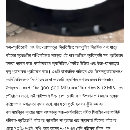
ক্ষয়-প্রতিরোধী এবং উচ্চ-তাপমাত্রা স্থিতিশীল: অ্যালুমিনা সিরামিক এবং ধাতুর
বাইরের স্তরগুলির অপ্টিমাইজড সমন্বয় এই পাইপগুলিকে ব্যতিক্রমী ক্ষয় প্রতিরোধ
ক্ষমতা প্রদান করে, কার্যকরভাবে অ্যাসিডিক/ক্ষারীয় মিডিয়া এবং উচ্চ-তাপমাত্রা
ফ্লু গ্যাস ক্ষয় প্রতিরোধ করে। এগুলি রাসায়নিক পরিবহন এবং ডিসালফুরাইজেশন/
ডেনিট্রিফিকেশন সিস্টেমের মতো ক্ষয়কারী অ্যাপ্লিকেশনের জন্য বিশেষভাবে
উপযুক্ত। ক্রাশ শক্তি 300-500 MPa এবং শিয়ার শক্তি 8-12 MPa-তে
পৌঁছানোর সাথে, এই পাইপগুলি উচ্চ-বেগ, মোটা-কণা উপাদান পরিবহনের মধ্যেও
কাঠামোগত অখণ্ডতা বজায় রাখে, যার ফলে ফুটো হওয়ার ঝুঁকি কম হয়।
কম সামগ্রিক ব্যয়ের সাথে অসামান্য খরচ-কার্যকারিতা: যদিও সিরামিক-কম্পোজিট
পরিধান-প্রতিরোধী পাইপের প্রাথমিক সংগ্রহের খরচ স্ট্যান্ডার্ড স্টিলের পাইপের
চেয়ে 30%-50% বেশি, তবে তাদের 5-15 গুণ বেশি পরিষেবা জীবন, কম