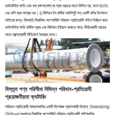
ডাউনটাইম ক্ষতি এবং কম রক্ষণাবেক্ষণের শ্রম খরচের সাথে মিলিত হয়, ফলে 60%
এর বেশি ব্যয় সাশ্রয় হয়। 5 মিলিয়ন টন বার্ষিক আউটপুট সহ একটি খনির উৎপাদন
লাইনের জন্য, কিশুয়াই সিরামিক-কম্পোজিট পরিধান-প্রতিরোধী পাইপ নির্বাচন করে
ডাউনটাইম ক্ষতি বার্ষিক প্রায় এক মিলিয়ন ইউয়ান কমাতে পারে, দীর্ঘমেয়াদী আয়ের
সাথে স্বল্পমেয়াদী বিনিয়োগ সরবরাহ করে।
বিস্তৃত পণ্য পরিসীমা বিভিন্ন পরিধান-প্রতিরোধী
প্রয়োজনীয়তা ক্যাটারিং
পরিধান-প্রতিরোধী সমাধানগুলির একটি বিশেষজ্ঞ প্রদানকারী হিসাবে, Shandong
Qishuai শুধুমাত্র সিরামিক কম্পোজিট পরিধান-প্রতিরোধী পাইপগুলির