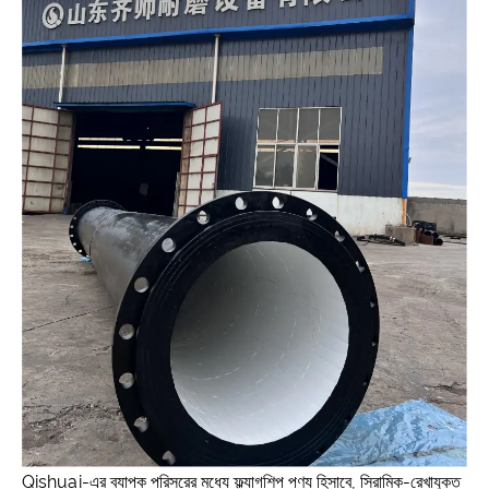
Qishuai-এর ব্যাপক পরিসরের মধ্যে ফ্ল্যাগশিপ পণ্য হিসাবে, সিরামিক-রেখাযুক্ত