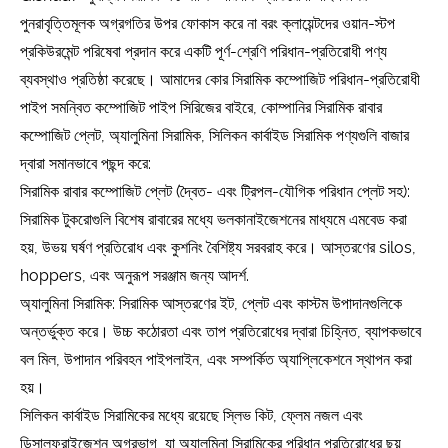
পুনরাবৃত্তিমূলক অগ্রগতির উপর ফোকাস করে না বরং ক্লায়েন্টদের ওয়ান-স্টপ
প্রকিউরমেন্ট পরিষেবা প্রদান করে একটি পূর্ণ-শ্রেণি পরিধান-প্রতিরোধী পণ্য
ব্যবস্থাও প্রতিষ্ঠা করেছে। আমাদের কোর সিরামিক কম্পোজিট পরিধান-প্রতিরোধী
পাইপ সমন্বিত কম্পোজিট পাইপ সিরিজের বাইরে, কোম্পানির সিরামিক রাবার
কম্পোজিট প্লেট, অ্যালুমিনা সিরামিক, সিলিকন কার্বাইড সিরামিক পণ্যগুলি বাজার
দ্বারা সমানভাবে পছন্দ করে:
সিরামিক রাবার কম্পোজিট প্লেট (দ্বৈত- এবং ট্রিপল-যৌগিক পরিধান প্লেট সহ):
সিরামিক টুকরোগুলি বিশেষ রাবারের মধ্যে ভলকানাইজেশনের মাধ্যমে এমবেড করা
হয়, উভয় ঘর্ষণ প্রতিরোধ এবং কুশনিং বৈশিষ্ট্য সরবরাহ করে। আস্তরণের silos,
hoppers, এবং অনুরূপ সরঞ্জাম জন্য আদর্শ.
অ্যালুমিনা সিরামিক: সিরামিক আস্তরণের ইট, প্লেট এবং কাস্টম উপাদানগুলিকে
অন্তর্ভুক্ত করে। উচ্চ কঠোরতা এবং তাপ প্রতিরোধের দ্বারা চিহ্নিত, ব্যাপকভাবে
বল মিল, উপাদান পরিবহন পাইপলাইন, এবং সম্পর্কিত অ্যাপ্লিকেশনে স্থাপন করা
হয়।
সিলিকন কার্বাইড সিরামিকের মধ্যে রয়েছে স্লিভ কিট, ফ্লেম নজল এবং
ডিসালফুরাইজেশন অগ্রভাগ, যা অ্যালুমিনা সিরামিকের পরিধান প্রতিরোধের ছয়