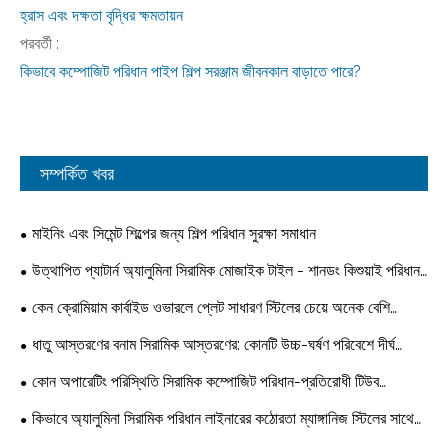
হ্রাস এবং দক্ষতা বৃদ্ধির ক্ষমতায়ন
পরবর্তী :
কিভাবে কম্পোজিট পরিধান পাইপ শিল্প সরঞ্জাম জীবনকাল বাড়াতে পারে?
সম্পর্কিত খবর
মাইনিং এবং সিমেন্ট শিল্পের জন্য শিল্প পরিধান সুরক্ষা সমাধান
উত্থাপিত প্যাটার্ন অ্যালুমিনা সিরামিক মোজাইক টাইল - শানডং কিশুয়াই পরিধান
প্রতিরোধী সরঞ্জাম থেকে একটি ব্যবহারিক পরিধান সমাধান
কেন ক্রোমিয়াম কার্বাইড ওভারলে প্লেট সাধারণ স্টিলের চেয়ে অনেক বেশি
পরিধান-প্রতিরোধী?
ধাতু আস্তরণের বনাম সিরামিক আস্তরণের: কোনটি উচ্চ-ঘর্ষণ পরিবেশে দীর্ঘ
পরিষেবা জীবন অফার করে?
কোন অপারেটিং পরিস্থিতি সিরামিক কম্পোজিট পরিধান-প্রতিরোধী টিউব
ব্যবহারের জন্য উপযুক্ত নয়?
কিভাবে অ্যালুমিনা সিরামিক পরিধান লাইনারের কঠোরতা ম্যাঙ্গানিজ স্টিলের সাথে
তুলনা করে?