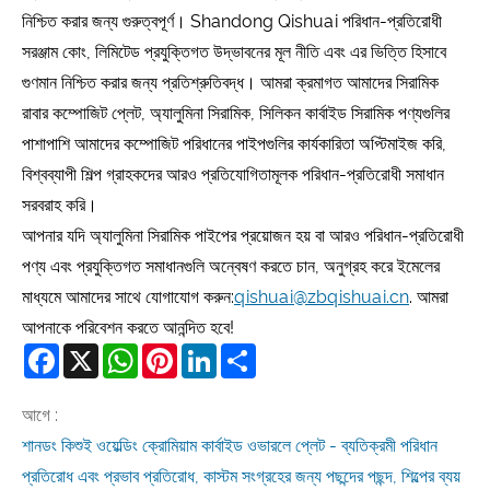
নিশ্চিত করার জন্য গুরুত্বপূর্ণ। Shandong Qishuai পরিধান-প্রতিরোধী
সরঞ্জাম কোং, লিমিটেড প্রযুক্তিগত উদ্ভাবনের মূল নীতি এবং এর ভিত্তি হিসাবে
গুণমান নিশ্চিত করার জন্য প্রতিশ্রুতিবদ্ধ। আমরা ক্রমাগত আমাদের সিরামিক
রাবার কম্পোজিট প্লেট, অ্যালুমিনা সিরামিক, সিলিকন কার্বাইড সিরামিক পণ্যগুলির
পাশাপাশি আমাদের কম্পোজিট পরিধানের পাইপগুলির কার্যকারিতা অপ্টিমাইজ করি,
বিশ্বব্যাপী শিল্প গ্রাহকদের আরও প্রতিযোগিতামূলক পরিধান-প্রতিরোধী সমাধান
সরবরাহ করি।
আপনার যদি অ্যালুমিনা সিরামিক পাইপের প্রয়োজন হয় বা আরও পরিধান-প্রতিরোধী
পণ্য এবং প্রযুক্তিগত সমাধানগুলি অন্বেষণ করতে চান, অনুগ্রহ করে ইমেলের
মাধ্যমে আমাদের সাথে যোগাযোগ করুন:
qishuai@zbqishuai.cn
. আমরা
আপনাকে পরিবেশন করতে আনন্দিত হবে!
Facebook
X
WhatsApp
Pinterest
LinkedIn
Share
আগে :
শানডং কিশুই ওয়েল্ডিং ক্রোমিয়াম কার্বাইড ওভারলে প্লেট - ব্যতিক্রমী পরিধান
প্রতিরোধ এবং প্রভাব প্রতিরোধ, কাস্টম সংগ্রহের জন্য পছন্দের পছন্দ, শিল্পের ব্যয়